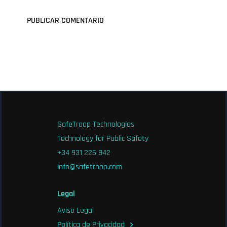
SafeTroop Technologies
Technology for Public Safety
+34 931 226 842
info@safetroop.com
Legal
Aviso Legal
Política de Privacidad