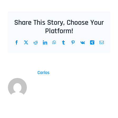
Share This Story, Choose Your
Platform!
Facebook
X
Reddit
LinkedIn
WhatsApp
Tumblr
Pinterest
Vk
Xing
Correo
electrón
Sobre el Autor:
Carlos
Deja tu comentario