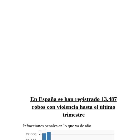
Así han evolucionado los
robos en España
Los robos con violencia e intimidación han
variado un 35,31% en lo que va de año con
respecto al mismo periodo del año anterior. En
total, desde que comenzó el año hasta el
trimestre 1 de 2022 se han registrado 14.892
robos.