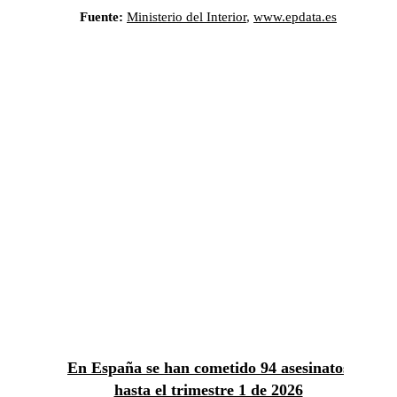
Así han cambiado los
homicidios en España
Los homicidios dolosos y asesinatos
consumados han variado un 23,33% en lo que
va de año con respecto al mismo periodo del
año anterior. En total, desde que comenzó el
año hasta el trimestre 1 de 2022 se han
registrado 74 homicidios.