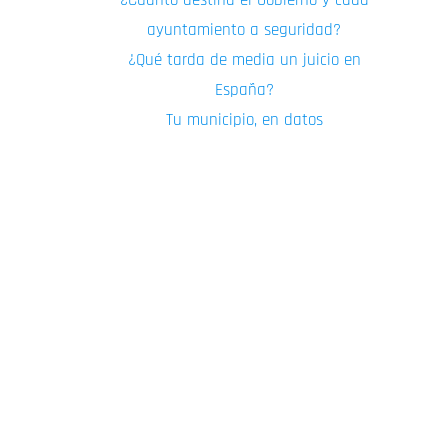
¿Cuánto destina el Gobierno y cada
ayuntamiento a seguridad?
¿Qué tarda de media un juicio en
España?
Tu municipio, en datos
Así han ido cambiando los
robos en domicilios en
España
Los robos en domicilios han variado un 28,09%
en lo que va de año con respecto al mismo
periodo del año anterior. En total, desde que
comenzó el año hasta el trimestre 1 de 2022 se
han registrado 29.913 robos en domicilios.