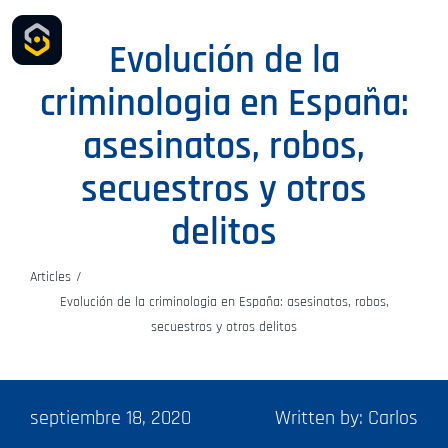
Saltar
Evolución de la
al
Toggle
Naviga
contenido
criminologia en España:
HOME
asesinatos, robos,
SOLUCIONES
secuestros y otros
delitos
CONTACTO
Articles
Evolución de la criminologia en España: asesinatos, robos,
secuestros y otros delitos
septiembre 18, 2020
Written by: Carlos