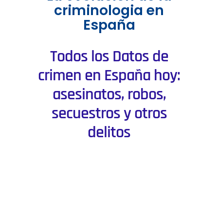
criminologia en
España
Todos los Datos de
crimen en España hoy:
asesinatos, robos,
secuestros y otros
delitos
La criminalidad en España
La criminalidad en el conjunto de España ha
variado un DATO NO ENCONTRADO por ciento en
lo que va de año (hasta el trimestre 4 de 2021)
respecto al mismo periodo del año anterior,