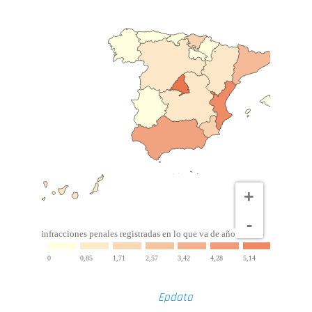
Fuente
:
Epdata