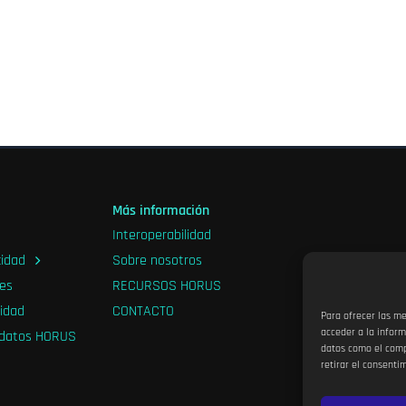
vegador para la próxima vez que comente.
Más información
Interoperabilidad
cidad
Sobre nosotros
ies
RECURSOS HORUS
ridad
CONTACTO
Para ofrecer las m
acceder a la inform
 datos HORUS
datos como el compo
retirar el consenti