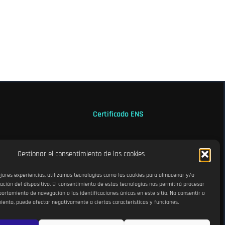
Certificado ENS
Categoría MEDIA
Gestionar el consentimiento de las cookies
ejores experiencias, utilizamos tecnologías como las cookies para almacenar y/o
ación del dispositivo. El consentimiento de estas tecnologías nos permitirá procesar
rtamiento de navegación o las identificaciones únicas en este sitio. No consentir o
miento, puede afectar negativamente a ciertas características y funciones.