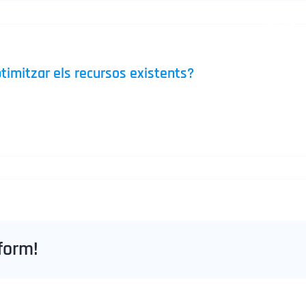
HOME
timitzar els recursos existents?
lictes greus i alarma social, permeten l’activació i opti
normement l’efectivitat ja que es genera un «efecte gàbi
form!