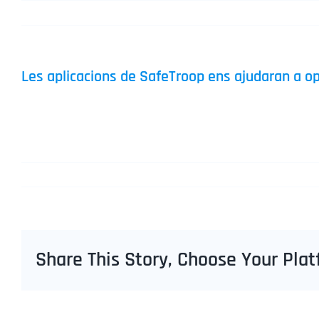
Saltar
al
contenido
Les aplicacions de SafeTroop ens ajudaran a op
Sí
. Les aplicacions de SafeTroop, en situacions de de
policials estiguin o no de servei. Això multiplica e
diciembre 1, 2023
Share This Story, Choose Your Plat