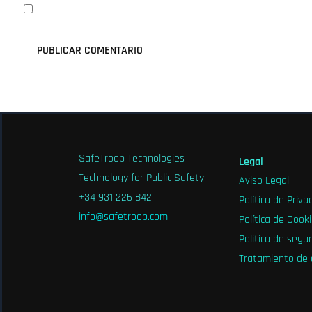
Guardar mi nombre, email y sitio web en este na
SafeTroop Technologies
Legal
Technology for Public Safety
Aviso Legal
+34 931 226 842
Política de Priva
info@safetroop.com
Política de Cook
Politica de segu
Tratamiento de